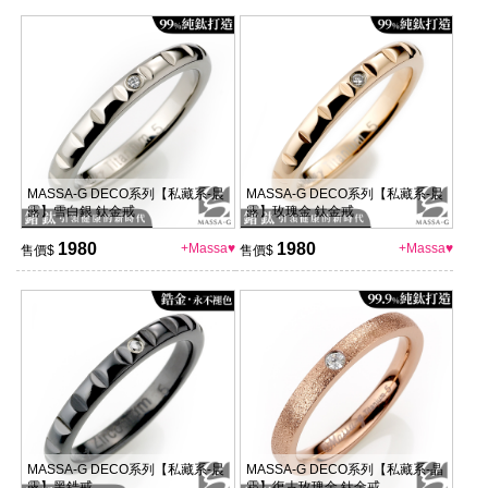
MASSA-G DECO系列【私藏系-晨
MASSA-G DECO系列【私藏系-晨
露】雪白銀 鈦金戒
露】玫瑰金 鈦金戒
1980
1980
+Massa♥
+Massa♥
售價$
售價$
MASSA-G DECO系列【私藏系-晨
MASSA-G DECO系列【私藏系-晶
露】黑鋯戒
霜】復古玫瑰金 鈦金戒