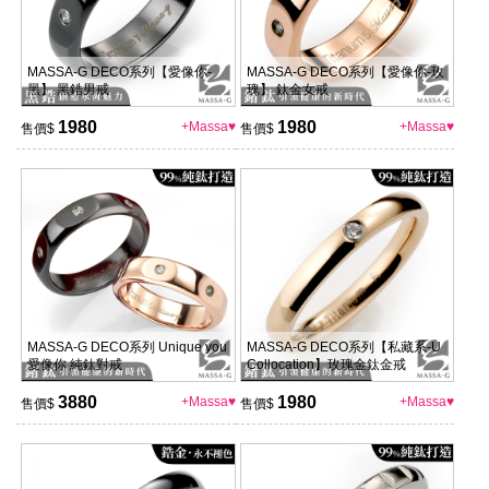
MASSA-G DECO系列【愛像你-
MASSA-G DECO系列【愛像你-玫
黑】 黑鋯男戒
瑰】 鈦金女戒
1980
1980
+Massa♥
+Massa♥
售價$
售價$
MASSA-G DECO系列 Unique you
MASSA-G DECO系列【私藏系-U
愛像你 純鈦對戒
Collocation】玫瑰金鈦金戒
3880
1980
+Massa♥
+Massa♥
售價$
售價$