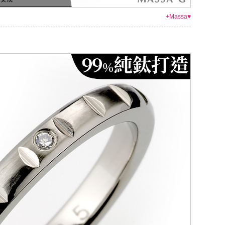
+Massa♥