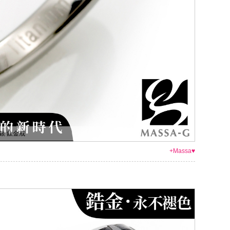
白銀 鈦金戒
+Massa♥