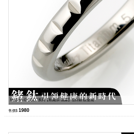
MASSA-G DECO系列【私藏系-晨露】雪白銀 鈦金戒
1980
售價$