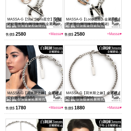
MASSA-G【Star Signs星空】金屬
MASSA-G【Loop迴圈】金屬鍺錠
鍺錠荷米斯白鋼項鍊(6顆金屬鍺)
荷米斯白鋼項鍊(6顆金屬鍺)
2580
2580
+Massa♥
+Massa♥
售價$
售價$
MASSA-G【荷米斯之鍊】金屬鍺
MASSA-G【荷米斯之鍊】金屬鍺
錠白鋼手鍊(3MM)
錠白鋼腳鍊(3MM)
1780
1880
+Massa♥
+Massa♥
售價$
售價$