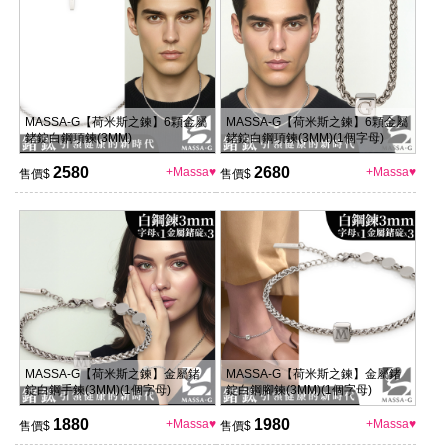
MASSA-G【荷米斯之鍊】6顆金屬
MASSA-G【荷米斯之鍊】6顆金屬
鍺錠白鋼項鍊(3MM)
鍺錠白鋼項鍊(3MM)(1個字母)
2580
2680
+Massa♥
+Massa♥
售價$
售價$
MASSA-G【荷米斯之鍊】金屬鍺
MASSA-G【荷米斯之鍊】金屬鍺
錠白鋼手鍊(3MM)(1個字母)
錠白鋼腳鍊(3MM)(1個字母)
1880
1980
+Massa♥
+Massa♥
售價$
售價$