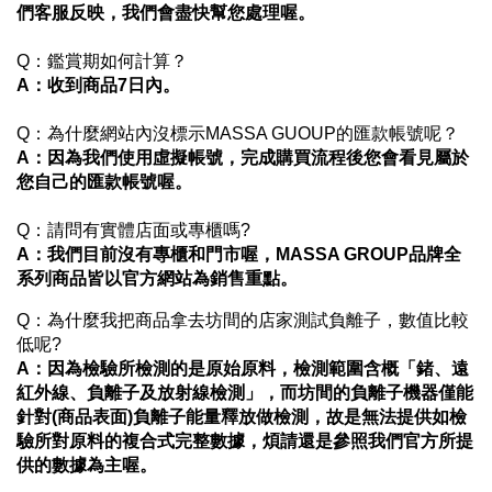
們客服反映，我們會盡快幫您處理喔。
Q：鑑賞期如何計算？
A
：收到商品7日內。
Q：為什麼網站內沒標示MASSA GUOUP的匯款帳號呢？
A
：因為我們使用虛擬帳號，完成購買流程後您會看見屬於
您自己的匯款帳號喔。
Q：請問有實體店面或專櫃嗎?
A
：我們目前沒有專櫃和門市喔，MASSA GROUP品牌全
系列商品皆以官方網站為銷售重點。
Q：為什麼我把商品拿去坊間的店家測試負離子，數值比較
低呢?
A：
因為檢驗所檢測的是原始原料，檢測範圍含概「鍺、遠
紅外線、負離子及放射線檢測」，而坊間的負離子機器僅能
針對(商品表面)負離子能量釋放做檢測，故是無法提供如檢
驗所對原料的複合式完整數據，煩請還是參照我們官方所提
供的數據為主喔。