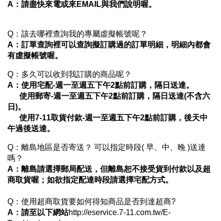
A：請盡快來電或來EMAIL與我們說明喔。
Q：該去哪裡查詢我的專屬虛擬帳號呢？
A：訂單查詢裡可以查詢擬訂購過的訂單明細，明細內都會
有虛擬帳號喔。
Q：多久可以收到我訂購的商品呢？
A：使用宅配-週一至週五下午2點前訂購，隔日送達。
使用郵寄-週一至週五下午2點前訂購，隔日送達(不含六
日)。
使用7-11取貨付款-週一至週五下午2點前訂購，後天中
午過後送達。
Q：離島地區是否寄送？ 可以指定時段( 早、中、晚 )送達
嗎？
A
：離島請選擇郵局配送，但離島恕不接受貨到付款以及超
商取貨喔；如欲指定配達時段請選擇宅配方式。
Q：使用超商取貨要如何得知商品是否到達超商?
A
：請至以下網站
http://eservice.7-11.com.tw/E-