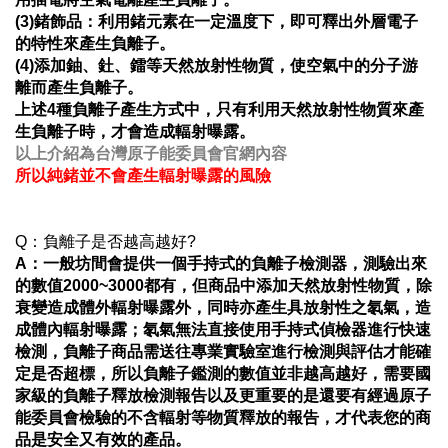
(3)鍺飾品：利用鍺元素在一定溫度下，即可釋出外層電子
的特性來產生負離子。
(4)添加鈾、釷、鐳等天然放射性物質，使空氣中的分子游
離而產生負離子。
上述4種負離子產生方式中，只有利用天然放射性物質來產
生負離子時，才會造成輻射曝露。
以上介紹為台灣原子能委員會官網內容
所以純鍺並不會產生輻射曝露的風險
Q：負離子是否越高越好?
A：一般坊間會提供一個手持式的負離子檢測器，測驗出來
的數值2000~3000都有，但商品中添加天然放射性物質，除
衰變造成體外輻射曝露外，同時亦產生具放射性之氡氣，造
成體內輻射曝露；氡氣無法直接使用手持式偵檢器進行快速
檢測，負離子商品需送往專業實驗室進行檢測與評估才能確
定是否超標，所以負離子鑑測的數值並非越高越好，需要國
家級的負離子釋放檢測報告以及更重要的是還要有經過原子
能委員會檢驗的不含輻射等物質釋放的報告，才代表您的商
品是安全又有效的產品。