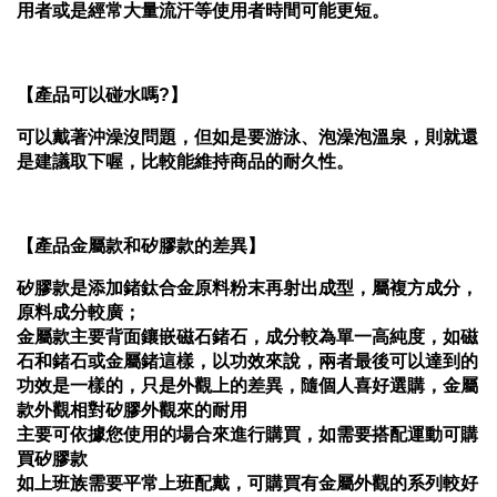
用者或是經常大量流汗等使用者時間可能更短。
【產品可以碰水嗎?】
可以戴著沖澡沒問題，但如是要游泳、泡澡泡溫泉，則就還
是建議取下喔，比較能維持商品的耐久性。
【產品金屬款和矽膠款的差異】
矽膠款是添加
鍺鈦合金原料
粉末再射出成型，屬複方成分，
原料成分較廣；
金屬款主要背面鑲嵌磁石鍺石，成分較為單一高純度，如磁
石和鍺石或金屬鍺這樣，以功效來說，兩者最後可以達到的
功效是一樣的，只是外觀上的差異，隨個人喜好選購，金屬
款外觀相對矽膠外觀來的耐用
主要可依據您使用的場合來進行購買，如需要搭配運動可購
買矽膠款
如上班族需要平常上班配戴，可購買有金屬外觀的系列較好