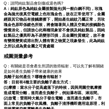
Q：請問純鈦製品會刮傷或退色嗎?
A：純鈦原色
為純鈦金屬後製拋光(與一般白鋼不同)，玫瑰
金為拋光後真空電鍍上色玫瑰金色，故在正常使用下，金屬
經跟其它物品有接觸磨擦下，開始產生細紋乃屬正常，另玫
瑰金色原即係鍍色所致，將會隨著與人體及空氣的接觸顏色
慢慢淡化，但請放心此兩種現象皆不會損及純鈦製品，因純
鈦製品之優異即為不易變形凹損，且金屬性質穩定，故不會
有變黑變黃或溶出對人體有害之物質之現象發生，此為純鈦
之所以成為貴金屬之可貴處喔
戒圍測量參考
Q：有關鍺是否會產生所謂的致癌輻射，可以先了解有關鍺
是如何產生負離子帶來健康的效果
負離子如何產生？哪種會有輻射？
答：目前有4種主要的負離子產生方式：
(1)摩擦：當水分子從高處落下的時候，因與周圍空氣摩擦
造成電荷分離，進而產生負離子，例如瀑布區、淋浴間。
(2)放電：雷雨時大氣分子發生電離，進而產生負離子，市
面上常見的負離子吹風機、負離子清淨機即應用這原理，利
用插電將空氣電離產生負離子。